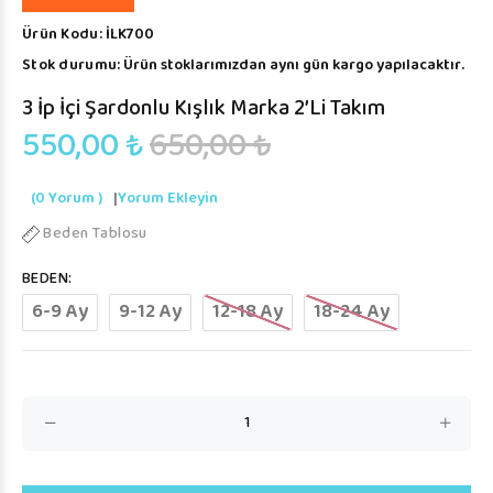
Ürün Kodu:
İLK700
Stok durumu:
Ürün stoklarımızdan aynı gün kargo yapılacaktır.
3 İp İçi Şardonlu Kışlık Marka 2’li Takım
550,00 ₺
650,00 ₺
(0 Yorum )
|
Yorum Ekleyin
Beden Tablosu
BEDEN:
6-9 Ay
9-12 Ay
12-18 Ay
18-24 Ay