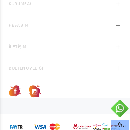
KURUMSAL
HESABIM
İLETİŞİM
BÜLTEN ÜYELİĞİ
YUKARI