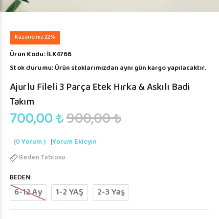
Kazancınız 22%
Ürün Kodu:
İLK4766
Stok durumu:
Ürün stoklarımızdan aynı gün kargo yapılacaktır.
Ajurlu Fileli 3 Parça Etek Hırka & Askılı Badi
Takım
700,00 ₺
900,00 ₺
(0 Yorum )
|
Yorum Ekleyin
Beden Tablosu
BEDEN:
6-12 Ay
1-2 YAŞ
2-3 Yaş