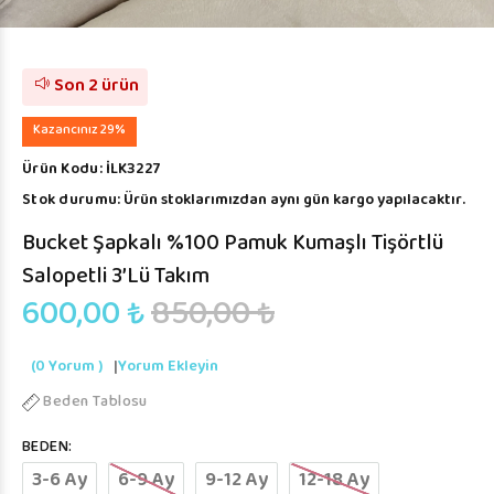
Son 2 ürün
Kazancınız 29%
Ürün Kodu:
İLK3227
Stok durumu:
Ürün stoklarımızdan aynı gün kargo yapılacaktır.
Bucket Şapkalı %100 Pamuk Kumaşlı Tişörtlü
Salopetli 3’lü Takım
600,00 ₺
850,00 ₺
(0 Yorum )
|
Yorum Ekleyin
Beden Tablosu
BEDEN:
3-6 Ay
6-9 Ay
9-12 Ay
12-18 Ay