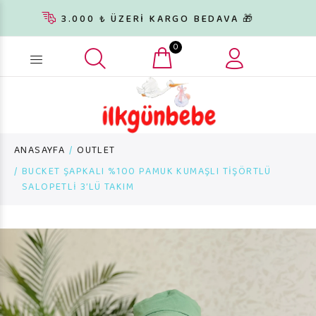
3.000 ₺ ÜZERİ KARGO BEDAVA 🎁
0
Ürün arama...
ANASAYFA
OUTLET
BUCKET ŞAPKALI %100 PAMUK KUMAŞLI TİŞÖRTLÜ
SALOPETLİ 3’LÜ TAKIM