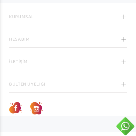
KURUMSAL
HESABIM
İLETİŞİM
BÜLTEN ÜYELİĞİ