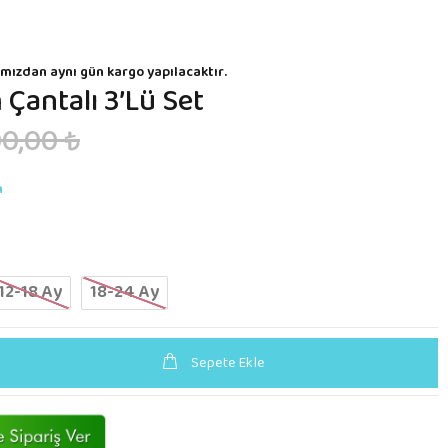
mızdan aynı gün kargo yapılacaktır.
Çantalı 3’lü Set
0,00 ₺
n
12-18 Ay
18-24 Ay
Sepete Ekle