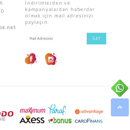
A
İndirimlerden ve
kampanyalardan haberdar
70
olmak için mail adresinizi
0
paylaşın.
be.net
İLET