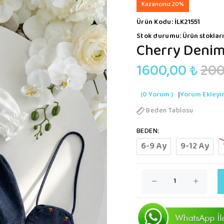
Kazancınız 20%
Ürün Kodu:
İLK21551
Stok durumu:
Ürün stokları
Cherry Denim 
1600,00 ₺
200
(0 Yorum )
|
Yorum Ekleyi
Beden Tablosu
BEDEN:
6-9 Ay
9-12 Ay