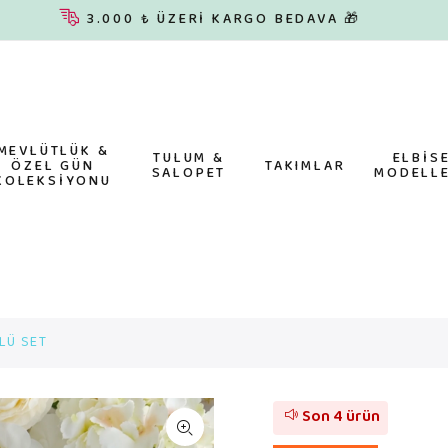
3.000 ₺ ÜZERİ KARGO BEDAVA 🎁
MEVLÜTLÜK &
TULUM &
ELBİS
ÖZEL GÜN
TAKIMLAR
SALOPET
MODELLE
KOLEKSİYONU
LÜ SET
Son 4 ürün