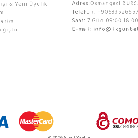
Adres:
Osmangazi BURS
işi & Yeni Üyelik
Telefon:
+9053352655
ım
Saat:
7 Gün 09:00 18:0
lerim
E-mail:
info@ilkgunbe
eğiştir