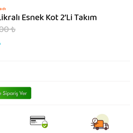
adı
Likralı Esnek Kot 2’li Takım
00 ₺
n