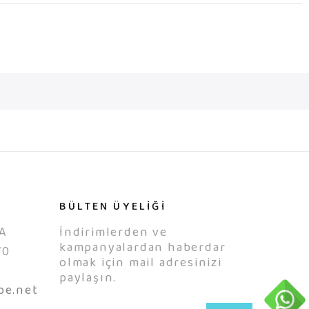
BÜLTEN ÜYELİĞİ
A
İndirimlerden ve
kampanyalardan haberdar
70
olmak için mail adresinizi
0
paylaşın.
be.net