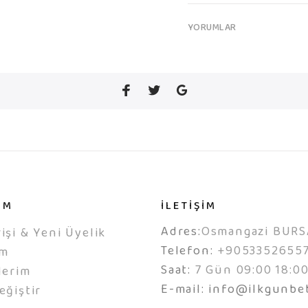
YORUMLAR
IM
İLETİŞİM
Adres:
Osmangazi BURS
işi & Yeni Üyelik
Telefon:
+9053352655
ım
Saat:
7 Gün 09:00 18:0
lerim
E-mail:
info@ilkgunbe
eğiştir