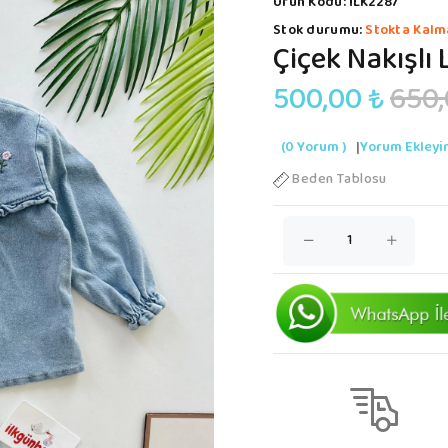
Ürün Kodu:
İLK2287
Stok durumu:
Stokta Kalm
Çiçek Nakışlı 
500,00 ₺
650,
(0 Yorum )
|
Yorum Ekleyi
Beden Tablosu