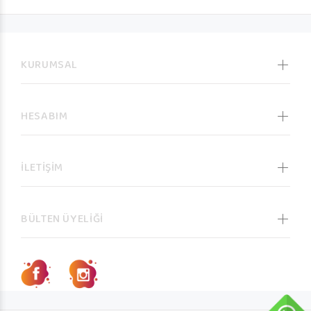
KURUMSAL
HESABIM
İLETİŞİM
BÜLTEN ÜYELİĞİ