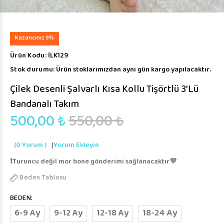
Kazancınız 9%
Ürün Kodu:
İLK129
Stok durumu:
Ürün stoklarımızdan aynı gün kargo yapılacaktır.
Çilek Desenli Şalvarlı Kısa Kollu Tişörtlü 3’lü
Bandanalı Takım
500,00 ₺
550,00 ₺
(0 Yorum )
|
Yorum Ekleyin
❗️Turuncu değil mor bone gönderimi sağlanacaktır💜
Beden Tablosu
BEDEN:
6-9 Ay
9-12 Ay
12-18 Ay
18-24 Ay