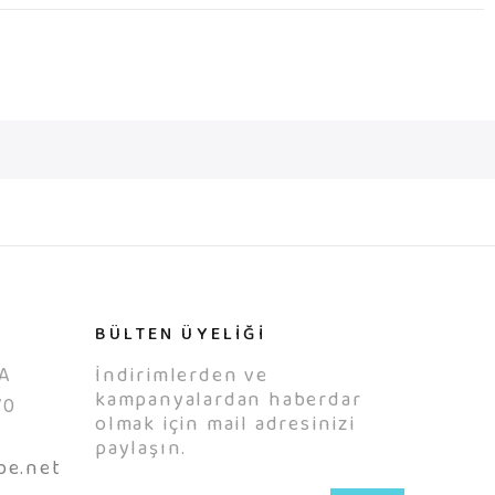
BÜLTEN ÜYELİĞİ
A
İndirimlerden ve
kampanyalardan haberdar
70
olmak için mail adresinizi
0
paylaşın.
be.net