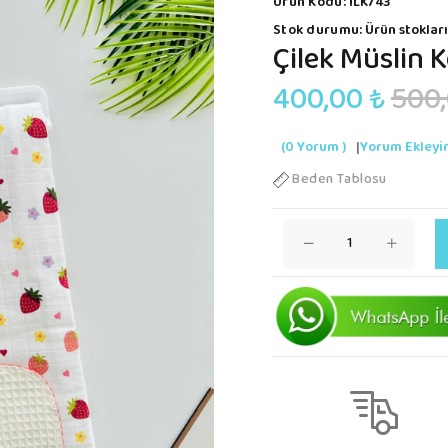
Ürün Kodu:
İLK743
Stok durumu:
Ürün stokları
Çilek Müslin K
400,00 ₺
500,
(0 Yorum )
|
Yorum Ekleyi
Beden Tablosu