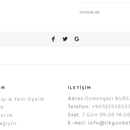
YORUMLAR
IM
İLETİŞİM
Adres:
Osmangazi BURS
işi & Yeni Üyelik
Telefon:
+9053352655
ım
Saat:
7 Gün 09:00 18:0
lerim
E-mail:
info@ilkgunbe
eğiştir