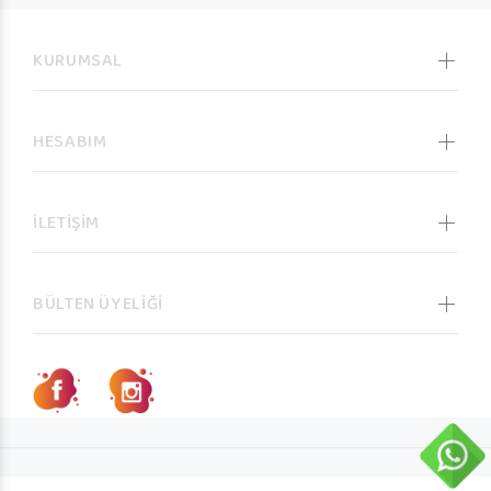
KURUMSAL
HESABIM
İLETİŞİM
BÜLTEN ÜYELİĞİ