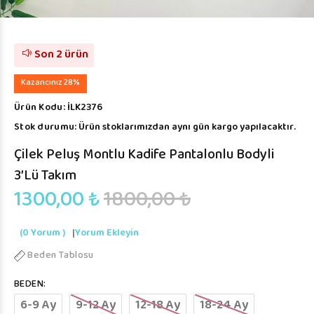
Son 2 ürün
Kazancınız 28%
Ürün Kodu:
İLK2376
Stok durumu:
Ürün stoklarımızdan aynı gün kargo yapılacaktır.
Çilek Peluş Montlu Kadife Pantalonlu Bodyli
3’lü Takım
1300,00 ₺
1800,00 ₺
(0 Yorum )
|
Yorum Ekleyin
Beden Tablosu
BEDEN:
6-9 Ay
9-12 Ay
12-18 Ay
18-24 Ay