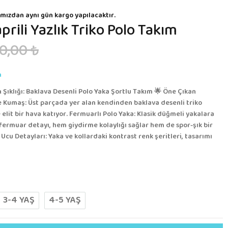
mızdan aynı gün kargo yapılacaktır.
prili Yazlık Triko Polo Takım
0,00 ₺
n
 Şıklığı: Baklava Desenli Polo Yaka Şortlu Takım 🌟 Öne Çıkan
e Kumaş: Üst parçada yer alan kendinden baklava desenli triko
lit bir hava katıyor. Fermuarlı Polo Yaka: Klasik düğmeli yakalara
fermuar detayı, hem giydirme kolaylığı sağlar hem de spor-şık bir
Ucu Detayları: Yaka ve kollardaki kontrast renk şeritleri, tasarımı
3-4 YAŞ
4-5 YAŞ