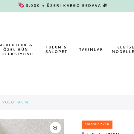
3.000 ₺ ÜZERİ KARGO BEDAVA 🎁
MEVLÜTLÜK &
TULUM &
ELBİS
ÖZEL GÜN
TAKIMLAR
SALOPET
MODELLE
KOLEKSİYONU
O POLO TAKIM
Kazancınız 23%