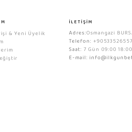
IM
İLETİŞİM
Adres:
Osmangazi BURS
işi & Yeni Üyelik
Telefon:
+9053352655
ım
Saat:
7 Gün 09:00 18:0
lerim
E-mail:
info@ilkgunbe
eğiştir