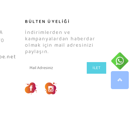
BÜLTEN ÜYELİĞİ
A
İndirimlerden ve
kampanyalardan haberdar
70
olmak için mail adresinizi
0
paylaşın.
be.net
İLET