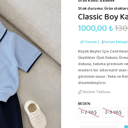
Ürün Kodu:
İLK6644
Stok durumu:
Ürün stokları
Classic Boy Ka
1000,00 ₺
130
(0 Yorum )
|
Yorum Ekleyi
Küçük Beyler İçin Centilmen
Özellikler Özel Dokulu Örm
dokusu, takıma premium ve e
modern bir alternatif olan 
görünüm sunur. Yaka ve Kol 
dinamikleştirir.
Beden Tablosu
BEDEN:
1-2 YAŞ
2-3 YAŞ