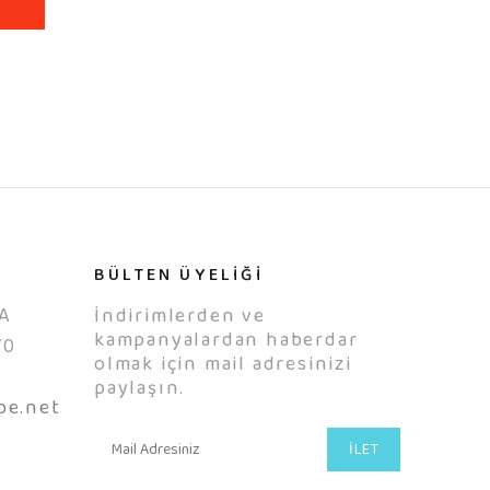
BÜLTEN ÜYELİĞİ
A
İndirimlerden ve
kampanyalardan haberdar
70
olmak için mail adresinizi
0
paylaşın.
be.net
İLET