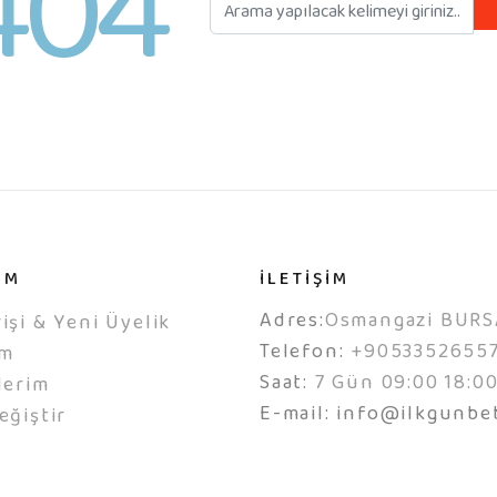
404
IM
İLETİŞİM
Adres:
Osmangazi BURS
işi & Yeni Üyelik
Telefon:
+9053352655
ım
Saat:
7 Gün 09:00 18:0
lerim
E-mail:
info@ilkgunbe
eğiştir