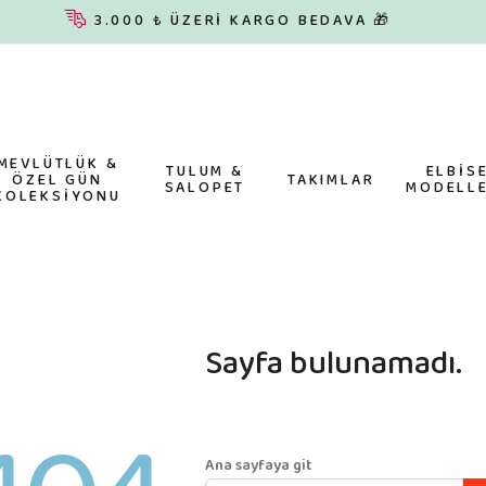
3.000 ₺ ÜZERİ KARGO BEDAVA 🎁
MEVLÜTLÜK &
TULUM &
ELBİS
ÖZEL GÜN
TAKIMLAR
SALOPET
MODELLE
KOLEKSİYONU
Sayfa bulunamadı.
Ana sayfaya git