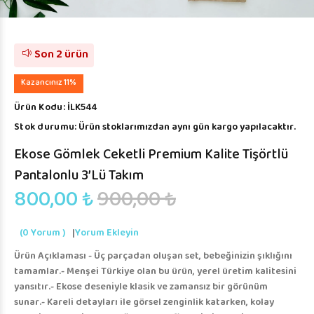
Son 2 ürün
Kazancınız 11%
Ürün Kodu:
İLK544
Stok durumu:
Ürün stoklarımızdan aynı gün kargo yapılacaktır.
Ekose Gömlek Ceketli Premium Kalite Tişörtlü
Pantalonlu 3’lü Takım
800,00 ₺
900,00 ₺
(0 Yorum )
|
Yorum Ekleyin
Ürün Açıklaması - Üç parçadan oluşan set, bebeğinizin şıklığını
tamamlar.- Menşei Türkiye olan bu ürün, yerel üretim kalitesini
yansıtır.- Ekose deseniyle klasik ve zamansız bir görünüm
sunar.- Kareli detayları ile görsel zenginlik katarken, kolay