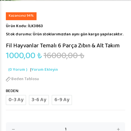
Kazancınız 94%
Ürün Kodu:
İLK3863
Stok durumu:
Ürün stoklarımızdan aynı gün kargo yapılacaktır.
Fil Hayvanlar Temalı 6 Parça Zıbın & Alt Takım
1000,00 ₺
16000,00 ₺
(0 Yorum )
|
Yorum Ekleyin
Beden Tablosu
BEDEN:
0-3 Ay
3-6 Ay
6-9 Ay