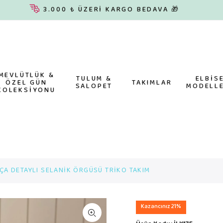
3.000 ₺ ÜZERİ KARGO BEDAVA 🎁
MEVLÜTLÜK &
TULUM &
ELBİS
ÖZEL GÜN
TAKIMLAR
SALOPET
MODELLE
KOLEKSİYONU
AÇA DETAYLI SELANİK ÖRGÜSÜ TRİKO TAKIM
Kazancınız 21%