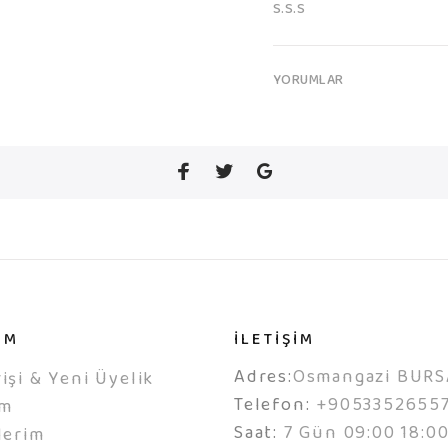
S.S.S
YORUMLAR
IM
İLETİŞİM
Adres:
Osmangazi BURS
işi & Yeni Üyelik
Telefon:
+9053352655
ım
Saat:
7 Gün 09:00 18:0
lerim