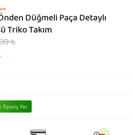
adı
ı Önden Düğmeli Paça Detaylı
ü Triko Takım
00 ₺
n