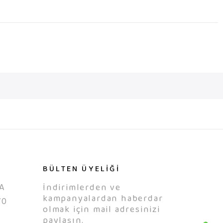
BÜLTEN ÜYELİĞİ
A
İndirimlerden ve
kampanyalardan haberdar
70
olmak için mail adresinizi
0
paylaşın.