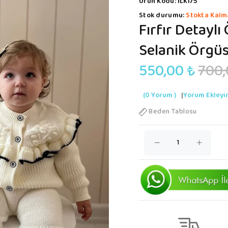
Ürün Kodu:
İLK175
Stok durumu:
Stokta Kalm
Fırfır Detayl
Selanik Örgüs
550,00 ₺
700,
(0 Yorum )
|
Yorum Ekleyi
Beden Tablosu