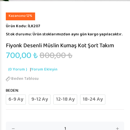
Kazancınız 12%
Ürün Kodu:
İLK207
Stok durumu:
Ürün stoklarımızdan aynı gün kargo yapılacaktır.
Fiyonk Desenli Müslin Kumaş Kot Şort Takım
700,00 ₺
800,00 ₺
(0 Yorum )
|
Yorum Ekleyin
Beden Tablosu
BEDEN:
6-9 Ay
9-12 Ay
12-18 Ay
18-24 Ay