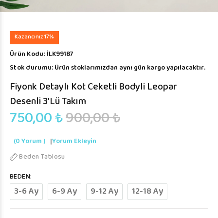
Kazancınız 17%
Ürün Kodu:
İLK99187
Stok durumu:
Ürün stoklarımızdan aynı gün kargo yapılacaktır.
Fiyonk Detaylı Kot Ceketli Bodyli Leopar
Desenli 3’lü Takım
750,00 ₺
900,00 ₺
(0 Yorum )
|
Yorum Ekleyin
Beden Tablosu
BEDEN:
3-6 Ay
6-9 Ay
9-12 Ay
12-18 Ay