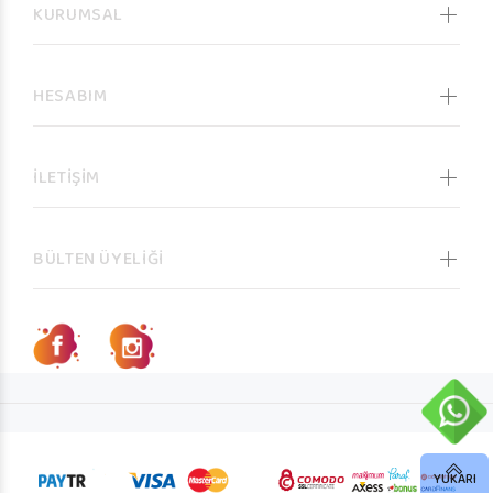
KURUMSAL
HESABIM
İLETİŞİM
BÜLTEN ÜYELİĞİ
YUKARI