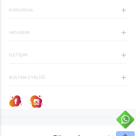
KURUMSAL
HESABIM
İLETİŞİM
BÜLTEN ÜYELİĞİ