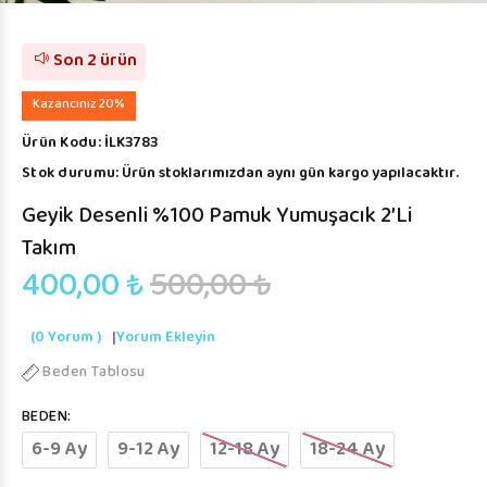
Son 2 ürün
Kazancınız 20%
Ürün Kodu:
İLK3783
Stok durumu:
Ürün stoklarımızdan aynı gün kargo yapılacaktır.
Geyik Desenli %100 Pamuk Yumuşacık 2’li
Takım
400,00 ₺
500,00 ₺
(0 Yorum )
|
Yorum Ekleyin
Beden Tablosu
BEDEN:
6-9 Ay
9-12 Ay
12-18 Ay
18-24 Ay