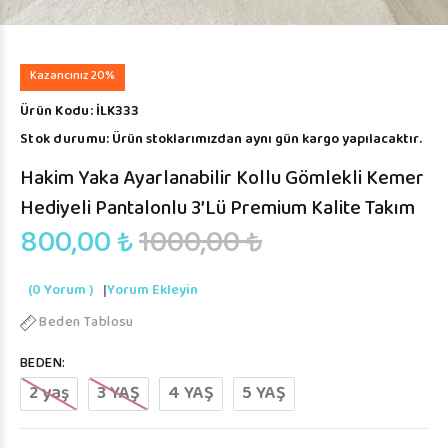
Kazancınız 20%
Ürün Kodu:
İLK333
Stok durumu:
Ürün stoklarımızdan aynı gün kargo yapılacaktır.
Hakim Yaka Ayarlanabilir Kollu Gömlekli Kemer
Hediyeli Pantalonlu 3’lü Premium Kalite Takım
800,00 ₺
1000,00 ₺
(0 Yorum )
|
Yorum Ekleyin
Beden Tablosu
BEDEN:
2 yaş
3 YAŞ
4 YAŞ
5 YAŞ