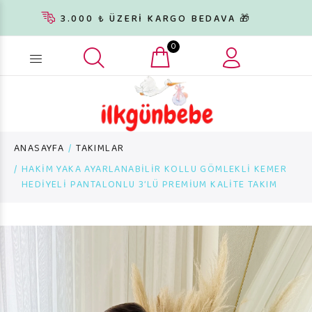
3.000 ₺ ÜZERİ KARGO BEDAVA 🎁
0
Ürün arama...
ANASAYFA
TAKIMLAR
HAKİM YAKA AYARLANABİLİR KOLLU GÖMLEKLİ KEMER
HEDİYELİ PANTALONLU 3’LÜ PREMİUM KALİTE TAKIM