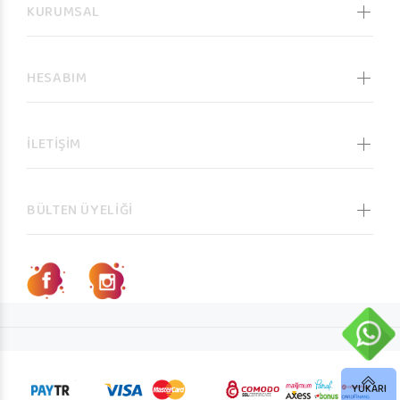
KURUMSAL
HESABIM
İLETİŞİM
BÜLTEN ÜYELİĞİ
YUKARI