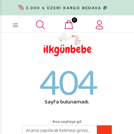
3.000 ₺ ÜZERİ KARGO BEDAVA 🎁
0
Ürün arama...
404
Sayfa bulunamadı.
Ana sayfaya git