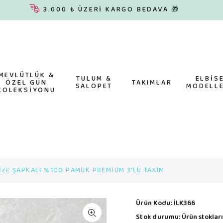
3.000 ₺ ÜZERİ KARGO BEDAVA 🎁
MEVLÜTLÜK &
TULUM &
ELBİS
ÖZEL GÜN
TAKIMLAR
SALOPET
MODELLE
KOLEKSİYONU
İZE ŞAPKALI %100 PAMUK PREMİUM 3’LÜ TAKIM
Ürün Kodu:
İLK366
Stok durumu:
Ürün stokları