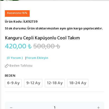
Kazancınız 16%
Ürün Kodu:
İLK92739
Stok durumu:
Ürün stoklarımızdan aynı gün kargo yapılacaktır.
Kanguru Cepli Kapüşonlu Cool Takım
420,00 ₺
500,00 ₺
(0 Yorum )
|
Yorum Ekleyin
Beden Tablosu
BEDEN:
6-9 Ay
9-12 Ay
12-18 Ay
18-24 Ay