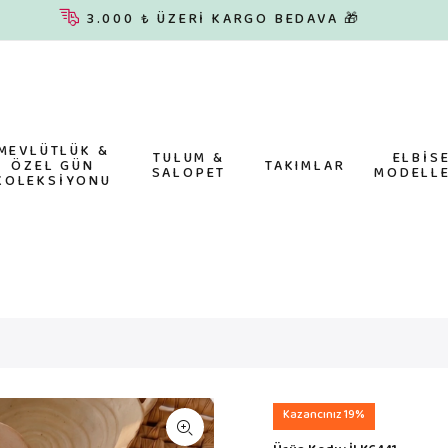
3.000 ₺ ÜZERİ KARGO BEDAVA 🎁
MEVLÜTLÜK &
TULUM &
ELBİS
ÖZEL GÜN
TAKIMLAR
SALOPET
MODELLE
KOLEKSİYONU
Kazancınız 19%