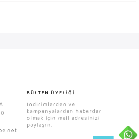
BÜLTEN ÜYELİĞİ
A
İndirimlerden ve
kampanyalardan haberdar
70
olmak için mail adresinizi
0
paylaşın.
be.net