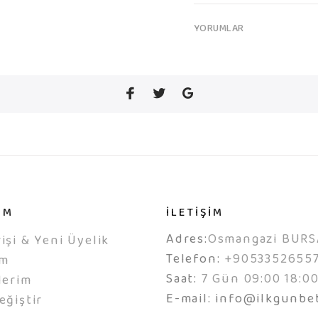
YORUMLAR
IM
İLETİŞİM
Adres:
Osmangazi BURS
işi & Yeni Üyelik
Telefon:
+9053352655
ım
Saat:
7 Gün 09:00 18:0
lerim
E-mail:
info@ilkgunbe
eğiştir