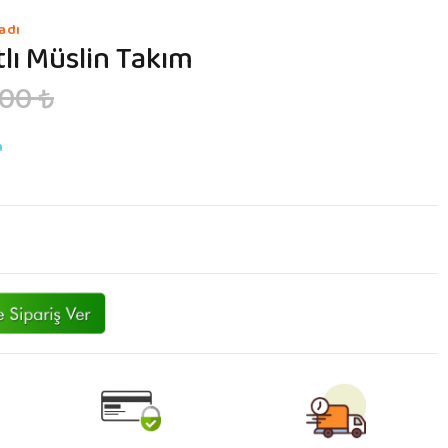
adı
lı Müslin Takım
00 ₺
n