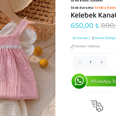
Ürün Kodu:
İLK6441
Stok durumu:
Stokta Kalm
Kelebek Kanat
650,00 ₺
800,
(0 Yorum )
|
Yorum Ekleyi
Beden Tablosu