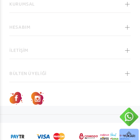
KURUMSAL
HESABIM
İLETİŞİM
BÜLTEN ÜYELİĞİ
YUKARI