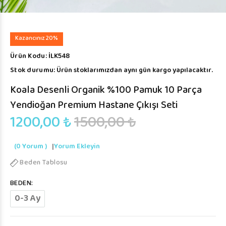
Kazancınız 20%
Ürün Kodu:
İLK548
Stok durumu:
Ürün stoklarımızdan aynı gün kargo yapılacaktır.
Koala Desenli Organik %100 Pamuk 10 Parça
Yendioğan Premium Hastane Çıkışı Seti
1200,00 ₺
1500,00 ₺
(0 Yorum )
|
Yorum Ekleyin
Beden Tablosu
BEDEN:
0-3 Ay