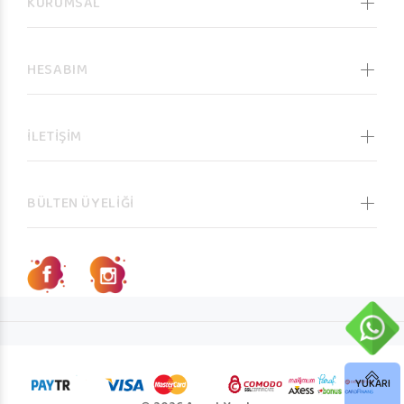
KURUMSAL
HESABIM
İLETİŞİM
BÜLTEN ÜYELİĞİ
YUKARI