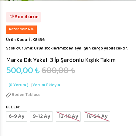
Son 4 ürün
Kazancınız 17%
Ürün Kodu:
İLK8436
Stok durumu:
Ürün stoklarımızdan aynı gün kargo yapılacaktır.
Marka Dik Yakalı 3 İp Şardonlu Kışlık Takım
500,00 ₺
600,00 ₺
(0 Yorum )
|
Yorum Ekleyin
Beden Tablosu
BEDEN:
6-9 Ay
9-12 Ay
12-18 Ay
18-24 Ay