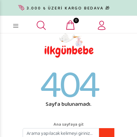
3.000 ₺ ÜZERİ KARGO BEDAVA 🎁
0
Ürün arama...
404
Sayfa bulunamadı.
Ana sayfaya git