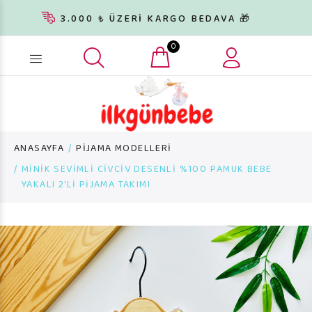
3.000 ₺ ÜZERİ KARGO BEDAVA 🎁
0
Ürün arama...
ANASAYFA
PİJAMA MODELLERİ
MİNİK SEVİMLİ CİVCİV DESENLİ %100 PAMUK BEBE
YAKALI 2’Lİ PİJAMA TAKIMI