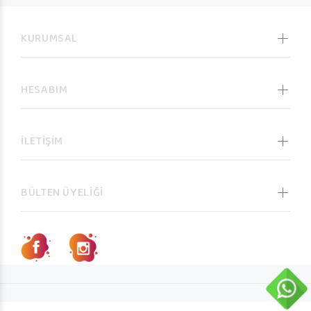
KURUMSAL
HESABIM
İLETİŞİM
BÜLTEN ÜYELİĞİ