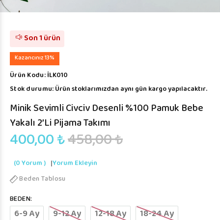
Son 1 ürün
Kazancınız 13%
Ürün Kodu:
İLK010
Stok durumu:
Ürün stoklarımızdan aynı gün kargo yapılacaktır.
Minik Sevimli Civciv Desenli %100 Pamuk Bebe
Yakalı 2’li Pijama Takımı
400,00 ₺
458,00 ₺
(0 Yorum )
|
Yorum Ekleyin
Beden Tablosu
BEDEN:
6-9 Ay
9-12 Ay
12-18 Ay
18-24 Ay