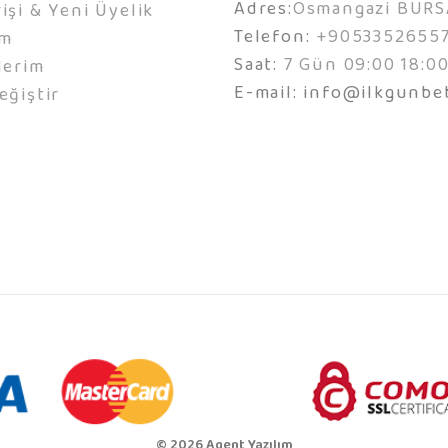
Adres:
Osmangazi BURS
işi & Yeni Üyelik
Telefon:
+9053352655
ım
Saat:
7 Gün 09:00 18:0
lerim
E-mail:
info@ilkgunbe
eğiştir
© 2026 Agent Yazılım