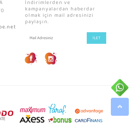
A
İndirimlerden ve
kampanyalardan haberdar
70
olmak için mail adresinizi
0
paylaşın.
be.net
İLET