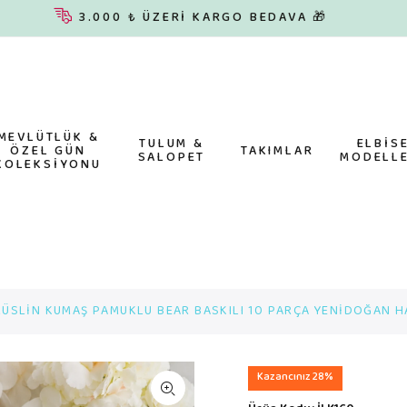
3.000 ₺ ÜZERİ KARGO BEDAVA 🎁
MEVLÜTLÜK &
TULUM &
ELBİS
ÖZEL GÜN
TAKIMLAR
SALOPET
MODELLE
KOLEKSİYONU
ÜSLİN KUMAŞ PAMUKLU BEAR BASKILI 10 PARÇA YENİDOĞAN HA
Kazancınız 28%