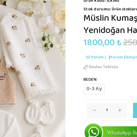
Ürün Kodu:
İLK160
Stok durumu:
Ürün stokları
Müslin Kumaş 
Yenidoğan Has
1800,00 ₺
250
(0 Yorum )
|
Yorum Ekleyi
Beden Tablosu
BEDEN:
0-3 Ay