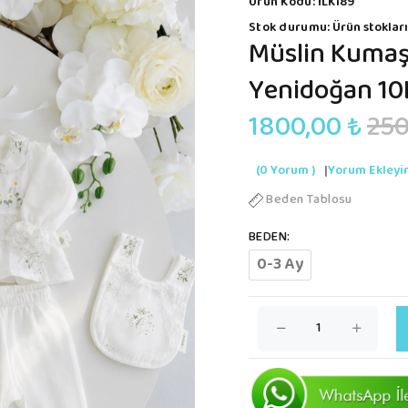
Ürün Kodu:
İLK189
Stok durumu:
Ürün stokları
Müslin Kumaş 
Yenidoğan 10L
1800,00 ₺
250
(0 Yorum )
|
Yorum Ekleyi
Beden Tablosu
BEDEN:
0-3 Ay