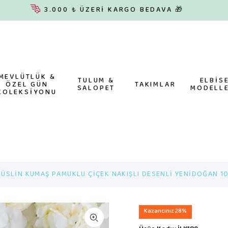
3.000 ₺ ÜZERİ KARGO BEDAVA 🎁
MEVLÜTLÜK &
TULUM &
ELBİS
ÖZEL GÜN
TAKIMLAR
SALOPET
MODELLE
KOLEKSİYONU
ÜSLİN KUMAŞ PAMUKLU ÇİÇEK NAKIŞLI DESENLİ YENİDOĞAN 10
Kazancınız 28%