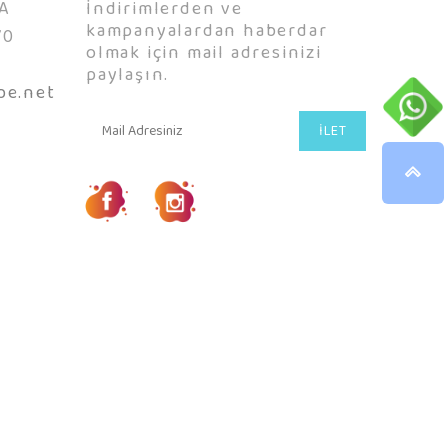
A
İndirimlerden ve
kampanyalardan haberdar
70
olmak için mail adresinizi
0
paylaşın.
be.net
İLET