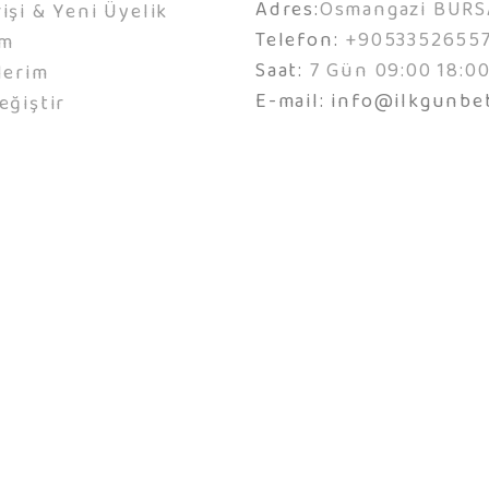
Adres:
Osmangazi BURS
işi & Yeni Üyelik
Telefon:
+9053352655
ım
Saat:
7 Gün 09:00 18:0
lerim
E-mail:
info@ilkgunbe
eğiştir
© 2026 Agent Yazılım