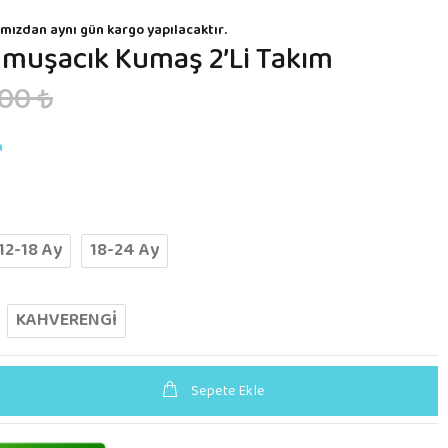
mızdan aynı gün kargo yapılacaktır.
umuşacık Kumaş 2’li Takım
00 ₺
n
12-18 Ay
18-24 Ay
KAHVERENGİ
Sepete Ekle