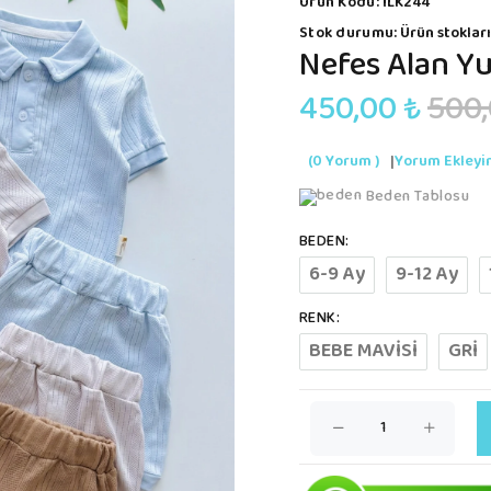
Ürün Kodu:
İLK244
Stok durumu:
Ürün stokları
Nefes Alan Y
450,00 ₺
500,
(0 Yorum )
|
Yorum Ekleyi
Beden Tablosu
BEDEN:
6-9 Ay
9-12 Ay
RENK:
BEBE MAVİSİ
GRİ