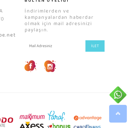
BÜLTEN ÜYELİĞİ
A
İndirimlerden ve
kampanyalardan haberdar
70
olmak için mail adresinizi
0
paylaşın.
be.net
İLET