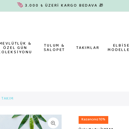
3.000 ₺ ÜZERİ KARGO BEDAVA 🎁
MEVLÜTLÜK &
TULUM &
ELBİS
ÖZEL GÜN
TAKIMLAR
SALOPET
MODELLE
KOLEKSİYONU
 TAKIM
Kazancınız 10%