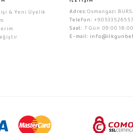
IM
İLETİŞİM
Adres:
Osmangazi BURS
işi & Yeni Üyelik
Telefon:
+9053352655
ım
Saat:
7 Gün 09:00 18:0
lerim
E-mail:
info@ilkgunbe
eğiştir