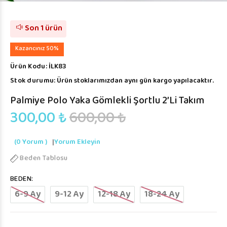
Son 1 ürün
Kazancınız 50%
Ürün Kodu:
İLK83
Stok durumu:
Ürün stoklarımızdan aynı gün kargo yapılacaktır.
Palmiye Polo Yaka Gömlekli Şortlu 2’li Takım
300,00 ₺
600,00 ₺
(0 Yorum )
|
Yorum Ekleyin
Beden Tablosu
BEDEN:
6-9 Ay
9-12 Ay
12-18 Ay
18-24 Ay