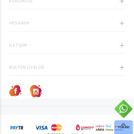
KURUMSAL
HESABIM
İLETİŞİM
BÜLTEN ÜYELİĞİ
YUKARI