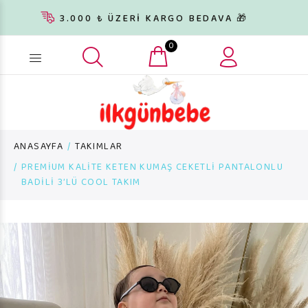
3.000 ₺ ÜZERİ KARGO BEDAVA 🎁
0
Ürün arama...
ANASAYFA
TAKIMLAR
PREMİUM KALİTE KETEN KUMAŞ CEKETLİ PANTALONLU
BADİLİ 3’LÜ COOL TAKIM