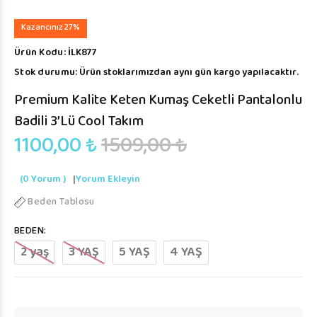
Kazancınız 27%
Ürün Kodu:
İLK877
Stok durumu:
Ürün stoklarımızdan aynı gün kargo yapılacaktır.
Premium Kalite Keten Kumaş Ceketli Pantalonlu
Badili 3’lü Cool Takım
1100,00 ₺
1509,00 ₺
(0 Yorum )
|
Yorum Ekleyin
Beden Tablosu
BEDEN:
2 yaş
3 YAŞ
5 YAŞ
4 YAŞ