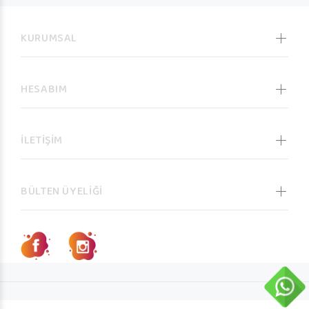
KURUMSAL
HESABIM
İLETİŞİM
BÜLTEN ÜYELİĞİ