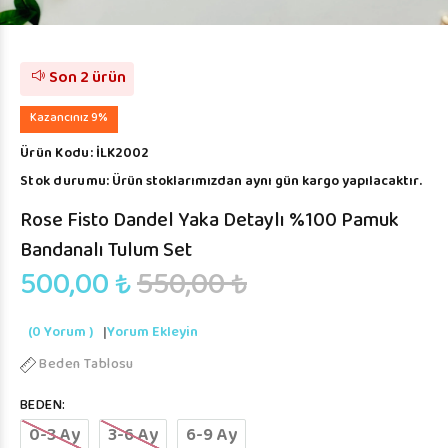
Son 2 ürün
Kazancınız 9%
Ürün Kodu:
İLK2002
Stok durumu:
Ürün stoklarımızdan aynı gün kargo yapılacaktır.
Rose Fisto Dandel Yaka Detaylı %100 Pamuk
Bandanalı Tulum Set
500,00 ₺
550,00 ₺
(0 Yorum )
|
Yorum Ekleyin
Beden Tablosu
BEDEN:
0-3 Ay
3-6 Ay
6-9 Ay