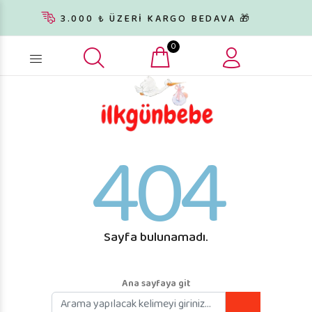
3.000 ₺ ÜZERİ KARGO BEDAVA 🎁
0
Ürün arama...
404
Sayfa bulunamadı.
Ana sayfaya git