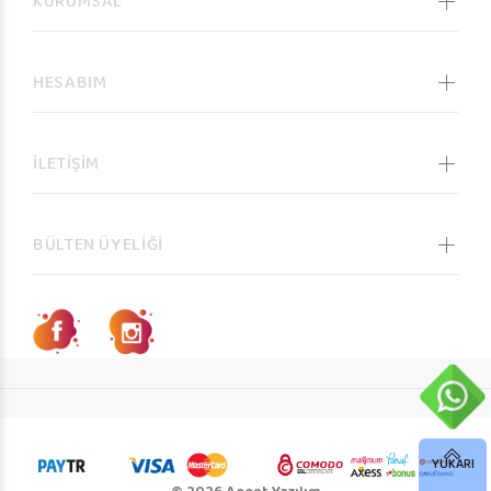
KURUMSAL
HESABIM
İLETİŞİM
BÜLTEN ÜYELİĞİ
YUKARI