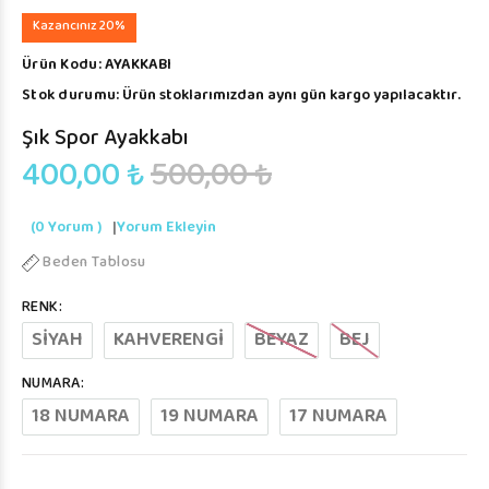
Kazancınız 20%
Ürün Kodu:
AYAKKABI
Stok durumu:
Ürün stoklarımızdan aynı gün kargo yapılacaktır.
Şık Spor Ayakkabı
400,00 ₺
500,00 ₺
(0 Yorum )
|
Yorum Ekleyin
Beden Tablosu
RENK:
SİYAH
KAHVERENGİ
BEYAZ
BEJ
NUMARA:
18 NUMARA
19 NUMARA
17 NUMARA