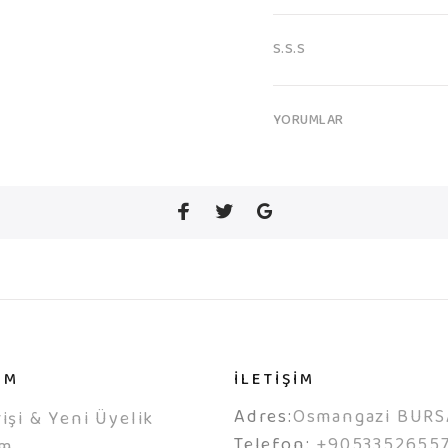
S.S.S
YORUMLAR
IM
İLETİŞİM
Adres:
Osmangazi BURS
işi & Yeni Üyelik
Telefon:
+9053352655
ım