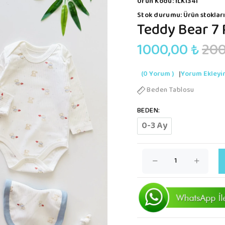
Ürün Kodu:
İLK1341
Stok durumu:
Ürün stokları
Teddy Bear 7
1000,00 ₺
200
(0 Yorum )
|
Yorum Ekleyi
Beden Tablosu
BEDEN:
0-3 Ay