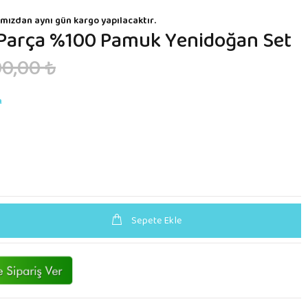
mızdan aynı gün kargo yapılacaktır.
 Parça %100 Pamuk Yenidoğan Set
0,00 ₺
n
Sepete Ekle