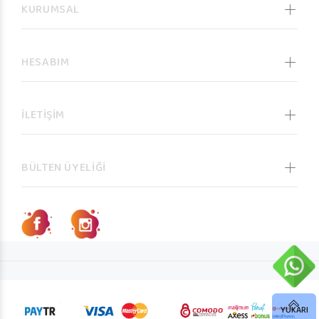
KURUMSAL
HESABIM
İLETİŞİM
BÜLTEN ÜYELİĞİ
YUKARI