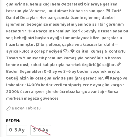
günlerinde, hem şıklığı hem de zarafeti bir araya getiren
tasarımıyla Venessa, unutulmaz bir hatıra sunuyor. 🌸 Zarif
Dantel Detayları Her parçasında özenle işlenmiş dantel
işlemeler, bebeğinize masumiyetin yanında asil bir görünüm
kazandırır. ✨ 4 Parçalık Premium İçerik Sevgiyle tasarlanan bu
set; bebeğinizi baştan ayağa tamamlayacak özel parçalarla
hazırlanmıştır. (Zıbın, elbise, şapka ve aksesuarlar dahil —
ayrıca külotlu çorap hediyeli 🤍). 💎 Kaliteli Kumaş & Konforlu
Tasarım Yumuşacık premium kumaşıyla bebeğinizin hassas
tenine dost, rahat kalıplarıyla hareket özgürlüğü sağlar. 📏
Beden Seçenekleri 0–3 ay ve 3–6 ay beden seçenekleriyle,
bebeğinizin ilk özel günlerinde şıklığını garantiler. 🚚 Kargo ve
İmkanlar • 14:00’a kadar verilen siparişlerde aynı gün kargo •
2000₺ üzeri alışverişlerde ücretsiz kargo avantajı • Bursa
merkezli mağaza güvencesi
Beden Tablosu
BEDEN:
0-3 Ay
3-6 Ay