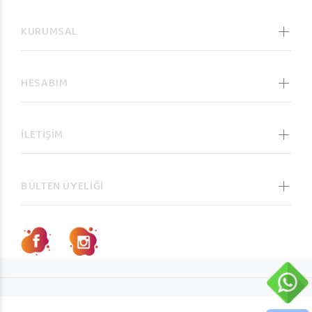
KURUMSAL
HESABIM
İLETİŞİM
BÜLTEN ÜYELİĞİ