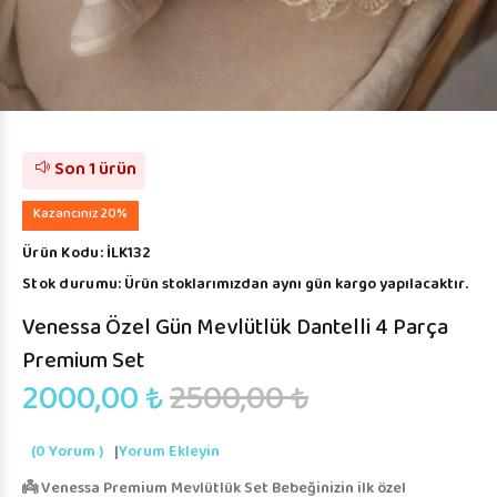
Son 1 ürün
Kazancınız 20%
Ürün Kodu:
İLK132
Stok durumu:
Ürün stoklarımızdan aynı gün kargo yapılacaktır.
Venessa Özel Gün Mevlütlük Dantelli 4 Parça
Premium Set
2000,00 ₺
2500,00 ₺
(0 Yorum )
|
Yorum Ekleyin
👼 Venessa Premium Mevlütlük Set Bebeğinizin ilk özel