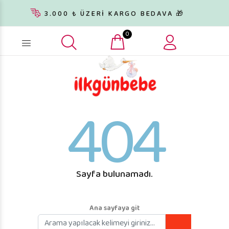
3.000 ₺ ÜZERİ KARGO BEDAVA 🎁
0
Ürün arama...
404
Sayfa bulunamadı.
Ana sayfaya git